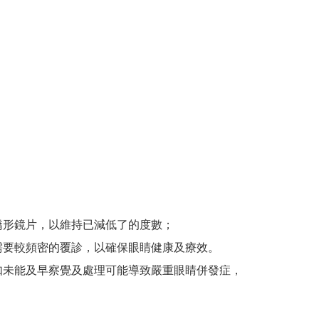
矯形鏡片，以維持已減低了的度數；
需要較頻密的覆診，以確保眼睛健康及療效。
如未能及早察覺及處理可能導致嚴重眼睛併發症，