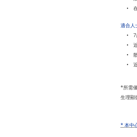
•
適合人
•
•
•
•
*所需
生理顯
*
本中