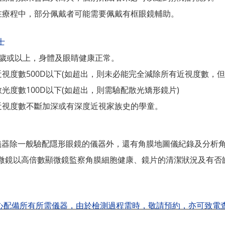
在療程中，部分佩戴者可能需要佩戴有框眼鏡輔助。
士
7歲或以上，身體及眼睛健康正常。
近視度數500D以下(如超出，則未必能完全減
除所有近視度數，但
散光度數100D以下(如超出，則需驗配散光矯形鏡片)
近視度數不斷加深或有深度近視家族史的學童。
儀器除一般驗配隱形眼鏡的儀器外，還有角膜地圖儀紀錄及分析
微鏡以高倍數顯微鏡監察角膜細胞健康、鏡片的清潔狀況及有否
心配備所有所需儀器，由於檢測過程需時，敬請預約，亦可致電