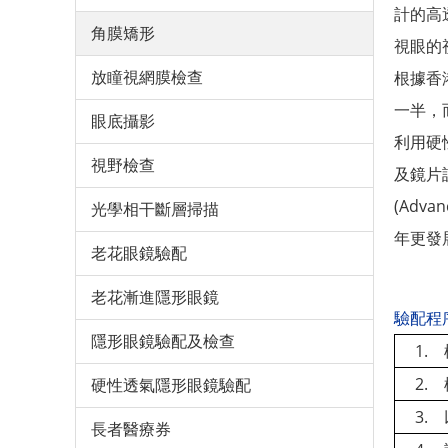
計的高
角膜矯形
視眼的
放瞳視網膜檢查
根據
香
一半，
眼底攝影
利用硬
視野檢查
及鏡片
(Advan
光學相干斷層掃描
年更發
老花眼鏡驗配
老花漸進隱形眼鏡
驗配程
隱形眼鏡驗配及檢查
1. 
2. 
硬性透氣隱形眼鏡驗配
3. 
長者醫療券