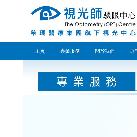
角
膜
矯
形
主頁
專業服務
關於我們
近