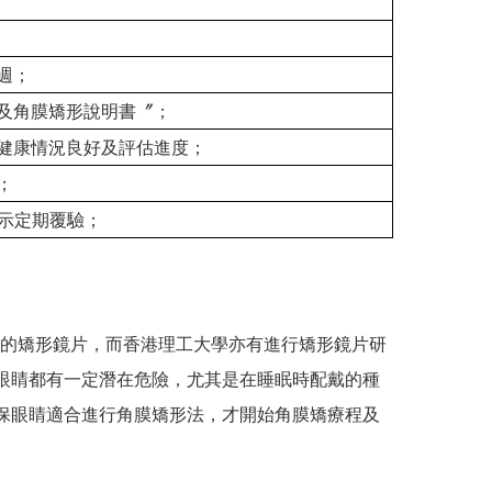
週；
及角膜矯形說明書〞；
健康情況良好及評估進度；
；
示定期覆驗；
配戴的矯形鏡片，而香港理工大學亦有進行矯形鏡片研
眼睛都有一定潛在危險，尤其是在睡眠時配戴的種
保眼睛適合進行角膜矯形法，才開始角膜矯療程及