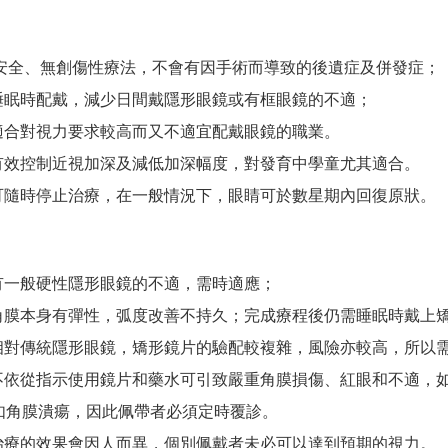
安全、無創傷性療法，不會有因手術而導致的後遺症及併發症；
睡眠時配戴，減少日間戴隱形眼鏡或有框眼鏡的不適；
適合對視力要求較高而又不適宜配戴眼鏡的職業。
有效控制近視加深及減低加深幅度，對發育中學童尤其適合。
可隨時停止治療，在一般情況下，眼睛可於數星期內回復原狀。
有一般硬性隱形眼鏡的不適，需時適應；
角膜本身有彈性，弧度改善不持久；完成療程後仍需睡眠時戴上
相對傳統隱形眼鏡，矯形鏡片的驗配較複雜，風險亦較高，所以
不依從指示使用鏡片和藥水可引致嚴重角膜損傷、紅眼和不適，
如
角膜潰瘍，因此佩帶者必須定時覆診。
治療的效果會因人而異，個別佩戴者未必可以達到預期的視力。