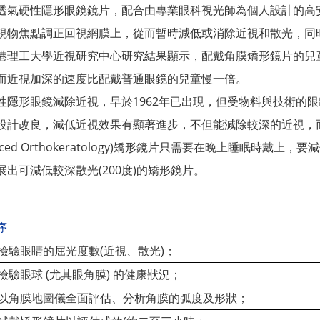
透氣硬性隱形眼鏡鏡片，配合由專業
眼科視光師
為個人設計的高
視物焦點調正回視網膜上，從而暫時減低或消除近視和散光，同
港理工大學
近視研究中心研究結果顯示，配戴角膜矯形鏡片的兒
而近視加深的速度比配戴普通眼鏡的兒童慢一倍。
性隱形眼鏡減除近視，早於1962年已出現，但受物料與技術的
設計改良，減低近視效果有顯著進步，不但能減除較深的近視，
ced Orthokeratology)
矯形鏡片只需要在晚上睡眠時戴上，要減低
展出可減低較深散光(200度)的矯形鏡片。
序
檢驗眼睛的屈光度數(近視、散光)；
檢驗眼球 (
尤其眼角膜)
的健康狀況；
以角膜地圖儀全面評估、分析角膜的弧度及形狀；