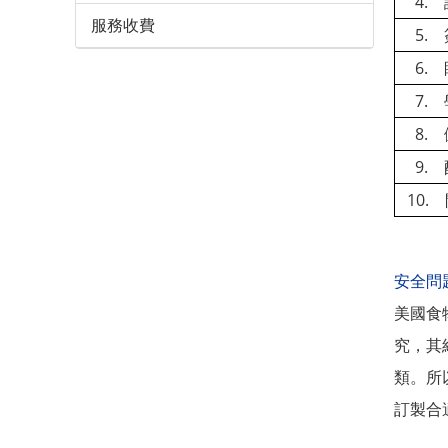
4. 
服務收費
5.
6. 
7. 
8. 
9. 
10.
安全問
美國食
究，其
類。所
訂製合