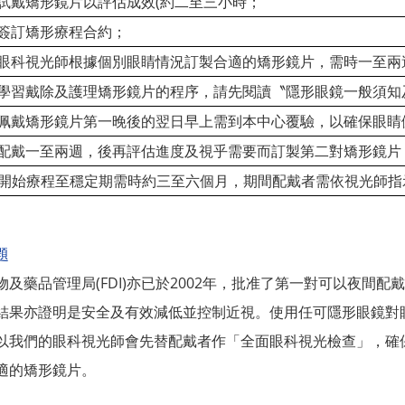
試戴矯形鏡片以評估成效(約二至三小時；
 簽訂矯形療程合約；
眼科視光師根據個別眼睛情況訂製合適的矯形鏡片，需時一至兩
學習戴除及護理矯形鏡片的程序，請先閱讀〝隱形眼鏡一般須知
佩戴矯形鏡片第一晚後的翌日早上需到本中心覆驗，以確保眼睛
配戴一至兩週，後再評估進度及視乎需要而訂製第二對矯形鏡片
 開始療程至穩定期需時約三至六個月，期間配戴者需依視光師指
題
物及藥品管理局(FDI)亦已於2002年，批准了第一對可以夜間
結果亦證明是安全及有效減低並控制近視。使用任可隱形眼鏡對
以我們的眼科視光師會先替配戴者作「全面眼科視光檢查」，確
適的矯形鏡片。