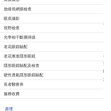
放瞳視網膜檢查
理論上，任何年齡人士佩戴隱形眼鏡都是安全的。
眼底攝影
但眼睛的淚水會隨著年紀增長相對減少，甚而引致佩戴不
視野檢查
適，因而令你對隱形眼鏡卻步，
光學相干斷層掃描
其實只要選擇合適的隱形眼鏡，問題自可迎刃而解。
老花眼鏡驗配
市面上較普遍的為每月拋棄式漸進隱形眼鏡，跟配戴漸進
老花漸進隱形眼鏡
式眼鏡不一樣，無需遷就鏡片位置，眼珠向下望才能清楚
隱形眼鏡驗配及檢查
觀看近物。漸進式隱形眼鏡則透過鏡片的特別設計令使用
硬性透氣隱形眼鏡驗配
者可以同時看得到遠和近的景物，其中一種的為同心環狀
長者醫療券
鏡片設計。
服務收費
原理