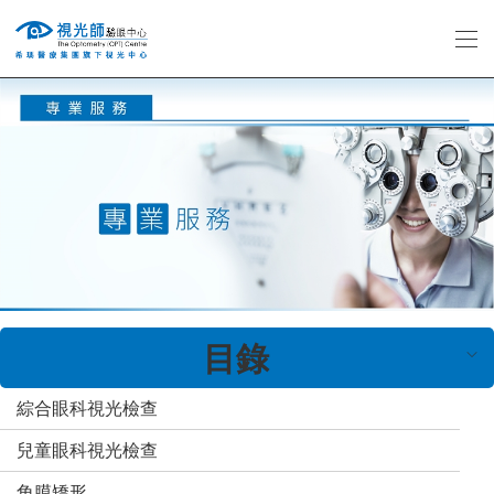
老
花
漸
進
隱
形
眼
鏡
目錄
綜合眼科視光檢查
老花漸進隱形眼鏡
兒童眼科視光檢查
角膜矯形